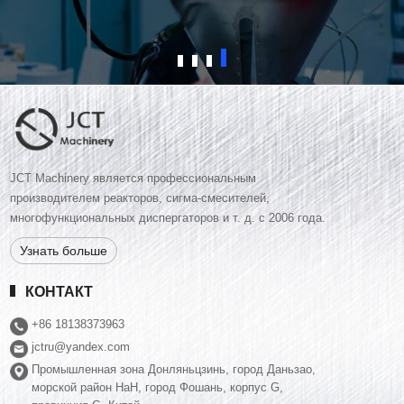
деталь не будет одобрена
JCT Machinery является профессиональным
производителем реакторов, сигма-смесителей,
многофункциональных диспергаторов и т. д. с 2006 года.
Узнать больше
КОНТАКТ
+86 18138373963
jctru@yandex.com
Промышленная зона Донляньцзинь, город Даньзао,
морской район НаН, город Фошань, корпус G,