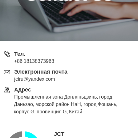
Тел.
+86 18138373963
Электронная почта
jctru@yandex.com
Адрес
Промышленная зона Донляньцзинь, город
Даньзао, морской район НаН, город Фошань,
корпус G, провинция G, Китай
JCT